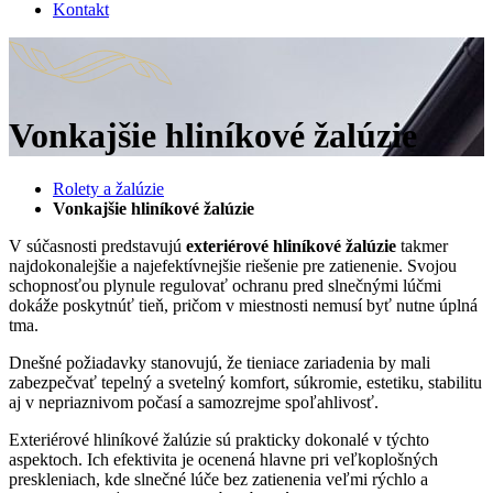
Kontakt
Vonkajšie hliníkové žalúzie
Rolety a žalúzie
Vonkajšie hliníkové žalúzie
V súčasnosti predstavujú
exteriérové hliníkové žalúzie
takmer
najdokonalejšie a najefektívnejšie riešenie pre zatienenie. Svojou
schopnosťou plynule regulovať ochranu pred slnečnými lúčmi
dokáže poskytnúť tieň, pričom v miestnosti nemusí byť nutne úplná
tma.
Dnešné požiadavky stanovujú, že tieniace zariadenia by mali
zabezpečvať tepelný a svetelný komfort, súkromie, estetiku, stabilitu
aj v nepriaznivom počasí a samozrejme spoľahlivosť.
Exteriérové hliníkové žalúzie sú prakticky dokonalé v týchto
aspektoch. Ich efektivita je ocenená hlavne pri veľkoplošných
preskleniach, kde slnečné lúče bez zatienenia veľmi rýchlo a