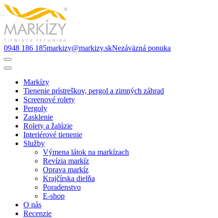
0948 186 185
markizy@markizy.sk
Nezáväzná ponuka
Markízy
Tienenie prístreškov, pergol a zimných záhrad
Screenové rolety
Pergoly
Zasklenie
Rolety a žalúzie
Interiérové tienenie
Služby
Výmena látok na markízach
Revízia markíz
Oprava markíz
Krajčírska dielňa
Poradenstvo
E-shop
O nás
Recenzie