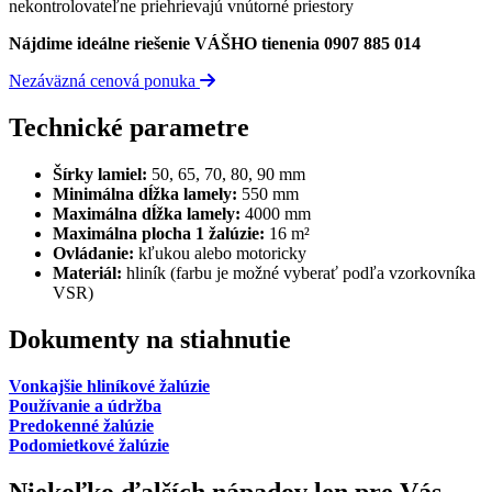
nekontrolovateľne priehrievajú vnútorné priestory
Nájdime ideálne riešenie VÁŠHO tienenia 0907 885 014
Nezáväzná cenová ponuka
Technické parametre
Šírky lamiel:
50, 65, 70, 80, 90 mm
Minimálna dĺžka lamely:
550 mm
Maximálna dĺžka lamely:
4000 mm
Maximálna plocha 1 žalúzie:
16 m²
Ovládanie:
kľukou alebo motoricky
Materiál:
hliník (farbu je možné vyberať podľa vzorkovníka
VSR)
Dokumenty na stiahnutie
Vonkajšie hliníkové žalúzie
Používanie a údržba
Predokenné žalúzie
Podomietkové žalúzie
Niekoľko ďalších nápadov len pre Vás