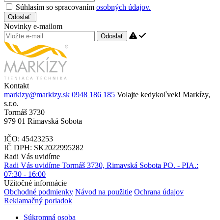
Súhlasím so spracovaním
osobných údajov.
Odoslať
Novinky e-mailom
Odoslať
Kontakt
markizy@markizy.sk
0948 186 185
Volajte kedykoľvek!
Markízy,
s.r.o.
Tormáš 3730
979 01 Rimavská Sobota
IČO: 45423253
IČ DPH: SK2022995282
Radi Vás uvidíme
Radi Vás uvidíme
Tormáš 3730, Rimavská Sobota
PO. - PIA.:
07:30 - 16:00
Užitočné informácie
Obchodné podmienky
Návod na použitie
Ochrana údajov
Reklamačný poriadok
Súkromná osoba