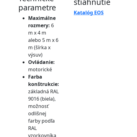
stiahnutie
parametre
Katalóg EOS
Maximálne
rozmery:
6
m x 4 m
alebo 5 m x 6
m (šírka x
výsuv)
Ovládanie:
motorické
Farba
konštrukcie:
základná RAL
9016 (biela),
možnosť
odlišnej
farby podľa
RAL
vzorkovníka