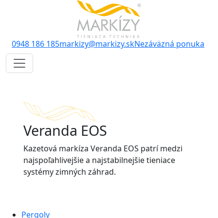
0948 186 185
markizy@markizy.sk
Nezáväzná ponuka
Veranda EOS
Kazetová markíza Veranda EOS patrí medzi
najspoľahlivejšie a najstabilnejšie tieniace
systémy zimných záhrad.
Pergoly