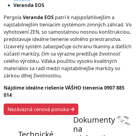
Veranda EOS
Pergola
Veranda EOS
patrí k najspoľahlivejším a
najstabilnejším tieniacim systémom zimných záhrad. Vo
vyhotovení ZEN, so samostatnou nosnou konštrukciou,
predstavuje ideálne tienenie voľného priestranstva.
Uzavretý systém zabezpečuje ochranu tkaniny a ďalších
súčastí markízy, čím sa výrazne predlžuje životnosť
celého výrobku. Vďaka použitiu vysoko kvalitných
materiálov sa radí medzi najstabilnejšie markízy so
zárkou dlhej životnosťou.
Nájdime ideálne riešenie VÁŠHO tienenia 0907 885
014
Nezáväzná cenová ponuka
Dokumenty
na
Technické