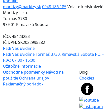
Kontakt
markizy@markizy.sk
0948 186 185
Volajte kedykoľvek!
Markízy, s.r.o.
Tormáš 3730
979 01 Rimavská Sobota
IČO: 45423253
IČ DPH: SK2022995282
Radi Vás uvidíme
Radi Vás uvidíme
Tormáš 3730, Rimavská Sobota
PO. -
PIA.: 07:30 - 16:00
Užitočné informácie
Obchodné podmienky
Návod na
Blog
použitie
Ochrana údajov
Cookies
Reklamačný poriadok