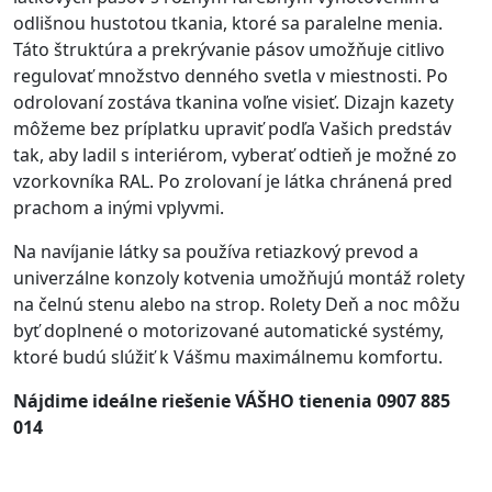
odlišnou hustotou tkania, ktoré sa paralelne menia.
Táto štruktúra a prekrývanie pásov umožňuje citlivo
regulovať množstvo denného svetla v miestnosti. Po
odrolovaní zostáva tkanina voľne visieť. Dizajn kazety
môžeme bez príplatku upraviť podľa Vašich predstáv
tak, aby ladil s interiérom, vyberať odtieň je možné zo
vzorkovníka RAL. Po zrolovaní je látka chránená pred
prachom a inými vplyvmi.
Na navíjanie látky sa používa retiazkový prevod a
univerzálne konzoly kotvenia umožňujú montáž rolety
na čelnú stenu alebo na strop. Rolety Deň a noc môžu
byť doplnené o motorizované automatické systémy,
ktoré budú slúžiť k Vášmu maximálnemu komfortu.
Nájdime ideálne riešenie VÁŠHO tienenia 0907 885
014