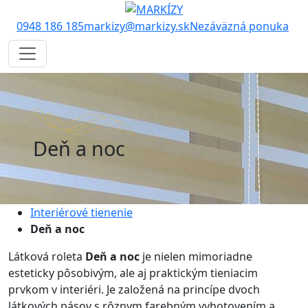
0948 186 185
markizy@markizy.sk
Nezáväzná ponuka
Deň a noc
Interiérové tienenie
Deň a noc
Látková roleta
Deň a noc
je nielen mimoriadne
esteticky pôsobivým, ale aj praktickým tieniacim
prvkom v interiéri. Je založená na princípe dvoch
látkových pásov s rôznym farebným vyhotovením a